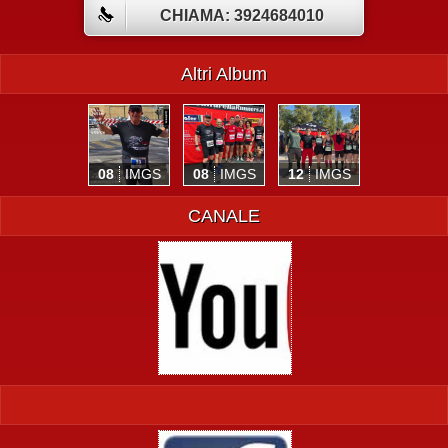
CHIAMA: 3924684010
Altri Album
08
IMGS
08
IMGS
12
IMGS
CANALE