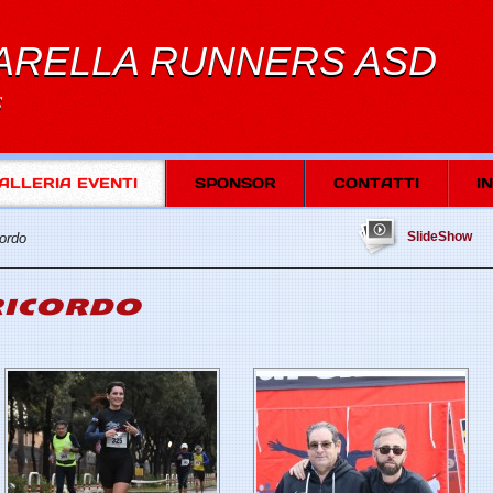
ARELLA RUNNERS ASD
S
ALLERIA EVENTI
SPONSOR
CONTATTI
I
SlideShow
ordo
RICORDO